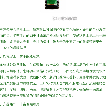
粤东饶平县的沃土上，钱东镇以其深厚的饮食文化底蕴和蓬勃的产业发展
而闻名。坐落于此的饶平县钱东忠祥调味食品厂，便是这片土地上的一颗
明珠，多年来以专业、专注的精神，致力于为千家万户的餐桌带来安全、
、地道的调味佳品。
、扎根乡土，传承酿造智慧
东镇地处饶平腹地，气候温和，物产丰饶，为优质调味品的生产提供了得
厚的自然条件。忠祥调味食品厂深植于此，不仅充分利用本地优质的农产
料，如饱满的大豆、优质的小麦、新鲜的辣椒与香料，更传承并发扬了潮
区悠久的酿造与调味技艺。工厂将传统工艺与现代标准化生产流程相结合
选料、发酵、调配、杀菌、灌装等各个环节严格把关，确保每一滴酱油、
勺酱料都蕴含着地道的“潮汕风味”与稳定的高品质。
、产品矩阵，丰富百姓餐桌