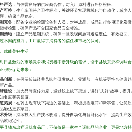
料严选
：与信誉良好的供应商合作，对入厂原料进行严格检验。
产可控
：生产车间符合卫生标准，关键环节实现机械化与自动化，减少人
预，确保产品稳定。
测完备
：配备专业的检测设备和人员，对半成品、成品进行多项理化及微
指标检测，确保产品符合国家食品安全标准。
溯清晰
：建立产品追溯系统，确保一旦发现问题可迅速定位、有效召回。
过不懈的努力，工厂赢得了消费者的信任和市场的认可。
、赋能美好生活
对日益激烈的市场竞争和消费者不断升级的需求，饶平县钱东忠祥调味食
正积极谋划未来：
品创新
：在保留传统经典风味的研发低盐、零添加、有机等更符合健康趋
新产品。
牌建设
：加大品牌宣传力度，通过线上线下渠道，讲好“忠祥”故事，提升
知名度和美誉度。
道拓展
：在巩固现有线下渠道的基础上，积极拥抱电商和新零售，让优质
品触达更多家庭。
术升级
：持续投入生产技术改造，提升自动化与智能化水平，提高生产效
品质稳定性。
平县钱东忠祥调味食品厂，不仅仅是一家生产调味品的企业，更是地方特