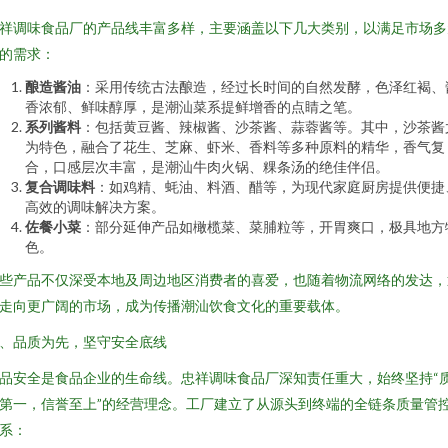
祥调味食品厂的产品线丰富多样，主要涵盖以下几大类别，以满足市场多
的需求：
酿造酱油
：采用传统古法酿造，经过长时间的自然发酵，色泽红褐、
香浓郁、鲜味醇厚，是潮汕菜系提鲜增香的点睛之笔。
系列酱料
：包括黄豆酱、辣椒酱、沙茶酱、蒜蓉酱等。其中，沙茶酱
为特色，融合了花生、芝麻、虾米、香料等多种原料的精华，香气复
合，口感层次丰富，是潮汕牛肉火锅、粿条汤的绝佳伴侣。
复合调味料
：如鸡精、蚝油、料酒、醋等，为现代家庭厨房提供便捷
高效的调味解决方案。
佐餐小菜
：部分延伸产品如橄榄菜、菜脯粒等，开胃爽口，极具地方
色。
些产品不仅深受本地及周边地区消费者的喜爱，也随着物流网络的发达，
走向更广阔的市场，成为传播潮汕饮食文化的重要载体。
、品质为先，坚守安全底线
品安全是食品企业的生命线。忠祥调味食品厂深知责任重大，始终坚持“
第一，信誉至上”的经营理念。工厂建立了从源头到终端的全链条质量管
系：